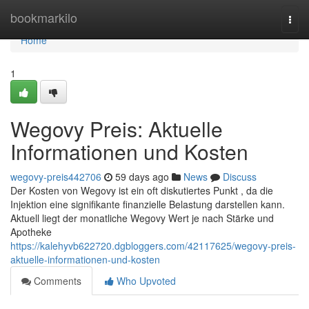
Home
bookmarkilo
Togg
navi
Home
1
Wegovy Preis: Aktuelle
Informationen und Kosten
wegovy-preis442706
59 days ago
News
Discuss
Der Kosten von Wegovy ist ein oft diskutiertes Punkt , da die
Injektion eine signifikante finanzielle Belastung darstellen kann.
Aktuell liegt der monatliche Wegovy Wert je nach Stärke und
Apotheke
https://kalehyvb622720.dgbloggers.com/42117625/wegovy-preis-
aktuelle-informationen-und-kosten
Comments
Who Upvoted