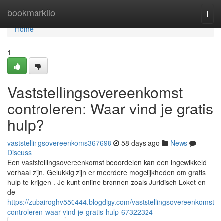
Home
bookmarkilo
Togg
navi
Home
1
Vaststellingsovereenkomst
controleren: Waar vind je gratis
hulp?
vaststellingsovereenkoms367698
58 days ago
News
Discuss
Een vaststellingsovereenkomst beoordelen kan een ingewikkeld
verhaal zijn. Gelukkig zijn er meerdere mogelijkheden om gratis
hulp te krijgen . Je kunt online bronnen zoals Juridisch Loket en
de
https://zubairoghv550444.blogdigy.com/vaststellingsovereenkomst-
controleren-waar-vind-je-gratis-hulp-67322324