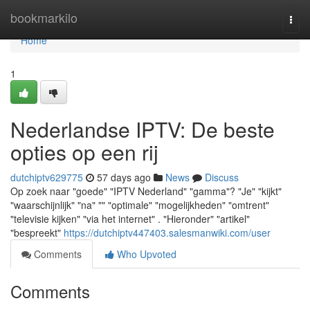
Home
bookmarkilo
Togg
navi
Home
1
Nederlandse IPTV: De beste
opties op een rij
dutchiptv629775
57 days ago
News
Discuss
Op zoek naar "goede" "IPTV Nederland" "gamma"? "Je" "kijkt"
"waarschijnlijk" "na" "" "optimale" "mogelijkheden" "omtrent"
"televisie kijken" "via het internet" . "Hieronder" "artikel"
"bespreekt"
https://dutchiptv447403.salesmanwiki.com/user
Comments
Who Upvoted
Comments