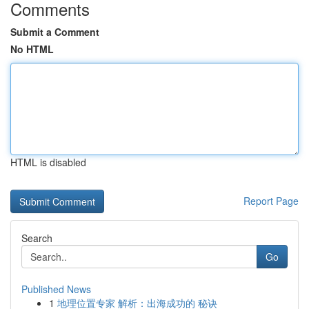
Comments
Submit a Comment
No HTML
HTML is disabled
Report Page
Search
Go
Published News
1
地理位置专家 解析：出海成功的 秘诀