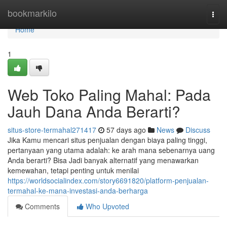
Home
bookmarkilo
Togg
navi
Home
1
Web Toko Paling Mahal: Pada
Jauh Dana Anda Berarti?
situs-store-termahal271417
57 days ago
News
Discuss
Jika Kamu mencari situs penjualan dengan biaya paling tinggi,
pertanyaan yang utama adalah: ke arah mana sebenarnya uang
Anda berarti? Bisa Jadi banyak alternatif yang menawarkan
kemewahan, tetapi penting untuk menilai
https://worldsocialindex.com/story6691820/platform-penjualan-
termahal-ke-mana-investasi-anda-berharga
Comments
Who Upvoted