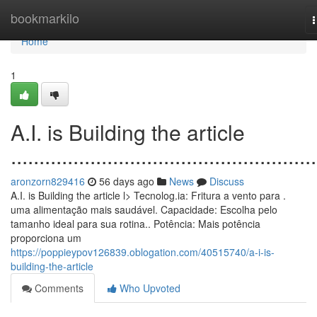
Home
bookmarkilo
n
Home
1
A.I. is Building the article
......................................................
aronzorn829416
56 days ago
News
Discuss
A.I. is Building the article l> Tecnolog.ia: Fritura a vento para .
uma alimentação mais saudável. Capacidade: Escolha pelo
tamanho ideal para sua rotina.. Potência: Mais potência
proporciona um
https://poppieypov126839.oblogation.com/40515740/a-i-is-
building-the-article
Comments
Who Upvoted