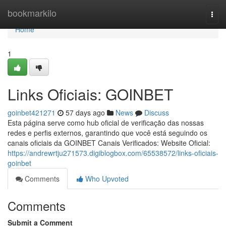
Home
bookmarkilo
Togg
navi
Home
1
Links Oficiais: GOINBET
goinbet421271
57 days ago
News
Discuss
Esta página serve como hub oficial de verificação das nossas
redes e perfis externos, garantindo que você está seguindo os
canais oficiais da GOINBET Canais Verificados: Website Oficial:
https://andrewrtju271573.digiblogbox.com/65538572/links-oficiais-
goinbet
Comments
Who Upvoted
Comments
Submit a Comment