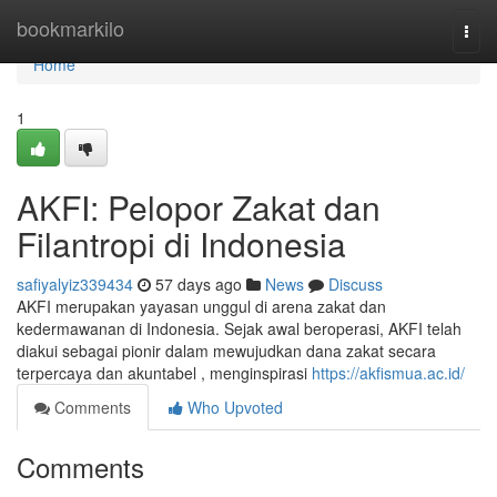
Home
bookmarkilo
Togg
navi
Home
1
AKFI: Pelopor Zakat dan
Filantropi di Indonesia
safiyalyiz339434
57 days ago
News
Discuss
AKFI merupakan yayasan unggul di arena zakat dan
kedermawanan di Indonesia. Sejak awal beroperasi, AKFI telah
diakui sebagai pionir dalam mewujudkan dana zakat secara
terpercaya dan akuntabel , menginspirasi
https://akfismua.ac.id/
Comments
Who Upvoted
Comments