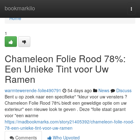
Home
bookmarkilo
Togg
navi
Home
1
Chameleon Folie Rood 78%:
Een Unieke Tint voor Uw
Ramen
warmtewerende-folie490791
54 days ago
News
Discuss
Bent u op zoek naar een specifieke" "kleur voor uw vensters ?
Chameleon Folie Rood 78% biedt een geweldige optie om uw
exterieur" een nieuwe look te geven . Deze "folie staat garant
voor "een warme
https://madbookmarks.com/story21405392/chameleon-folie-rood-
78-een-unieke-tint-voor-uw-ramen
Comments
Who Upvoted