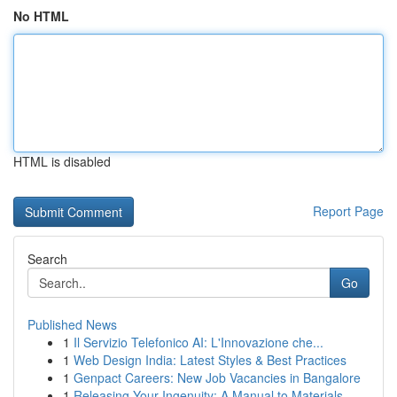
No HTML
HTML is disabled
Report Page
Search
Go
Published News
1
Il Servizio Telefonico AI: L'Innovazione che...
1
Web Design India: Latest Styles & Best Practices
1
Genpact Careers: New Job Vacancies in Bangalore
1
Releasing Your Ingenuity: A Manual to Materials