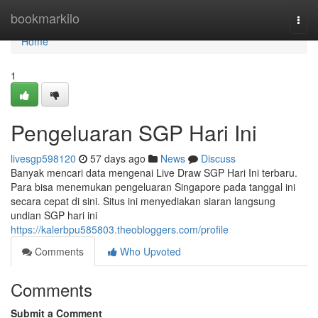
Home
bookmarkilo
Togg
navi
Home
1
Pengeluaran SGP Hari Ini
livesgp598120
57 days ago
News
Discuss
Banyak mencari data mengenai Live Draw SGP Hari Ini terbaru.
Para bisa menemukan pengeluaran Singapore pada tanggal ini
secara cepat di sini. Situs ini menyediakan siaran langsung
undian SGP hari ini
https://kalerbpu585803.theobloggers.com/profile
Comments
Who Upvoted
Comments
Submit a Comment