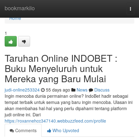
Home
bookmarkilo
Togg
navi
Home
1
Taruhan Online INDOBET :
Buku Menyeluruh untuk
Mereka yang Baru Mulai
judi-online253324
55 days ago
News
Discuss
Ingin mencoba dunia permainan online? IndoBet hadir sebagai
tempat terbaik untuk semua yang baru ingin mencoba. Ulasan ini
akan membahas hal-hal yang perlu dipahami tentang platform
judi online ini. Dari
https://roxannehcc347140.webbuzzfeed.com/profile
Comments
Who Upvoted