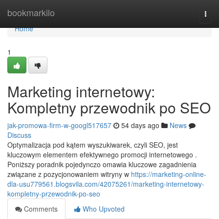
Home
bookmarkilo
Togg
navi
Home
1
Marketing internetowy:
Kompletny przewodnik po SEO
jak-promowa-firm-w-googl517657
54 days ago
News
Discuss
Optymalizacja pod kątem wyszukiwarek, czyli SEO, jest
kluczowym elementem efektywnego promocji internetowego .
Poniższy poradnik pojedynczo omawia kluczowe zagadnienia
związane z pozycjonowaniem witryny w
https://marketing-online-
dla-usu779561.blogsvila.com/42075261/marketing-internetowy-
kompletny-przewodnik-po-seo
Comments
Who Upvoted