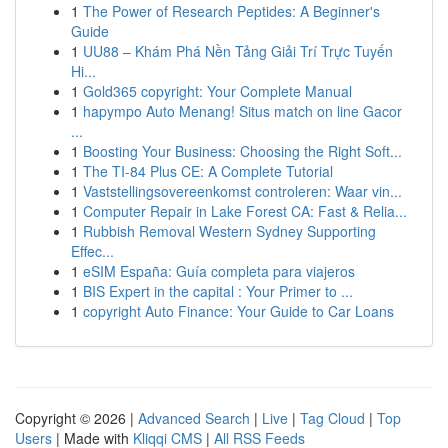
1
The Power of Research Peptides: A Beginner's
Guide
1
UU88 – Khám Phá Nền Tảng Giải Trí Trực Tuyến
Hi...
1
Gold365 copyright: Your Complete Manual
1
hapympo Auto Menang! Situs match on line Gacor
...
1
Boosting Your Business: Choosing the Right Soft...
1
The TI-84 Plus CE: A Complete Tutorial
1
Vaststellingsovereenkomst controleren: Waar vin...
1
Computer Repair in Lake Forest CA: Fast & Relia...
1
Rubbish Removal Western Sydney Supporting
Effec...
1
eSIM España: Guía completa para viajeros
1
BIS Expert in the capital : Your Primer to ...
1
copyright Auto Finance: Your Guide to Car Loans
Copyright © 2026 |
Advanced Search
|
Live
|
Tag Cloud
|
Top
Users
| Made with
Kliqqi CMS
|
All RSS Feeds