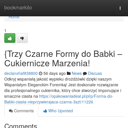
Home
bookmarkilo
Togg
navi
Home
1
{Trzy Czarne Formy do Babki –
Cukiernicze Marzenia!
declanxhaf838800
56 days ago
News
Discuss
Odkryj wspaniałą jakość wypieku drożdżówki dzięki naszym
Wspaniałym Eleganckim Foremką! Jest doskonałe rozwiązanie
dla profesjonalnego cukiernika, który chce stworzyć imponujące i
smaczne ciasta na
https://opakowaniadeal.pl/pl/p/Forma-do-
Babki-ciasta-nieprzywierajaca-czarna-3szt/11226
Comments
Who Upvoted
Comments