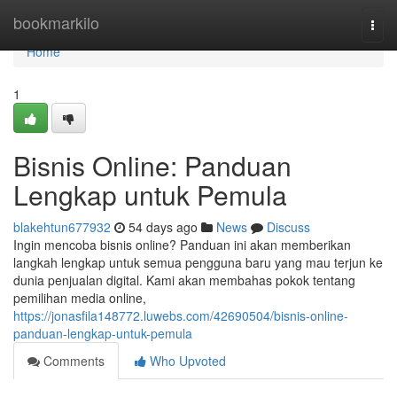
Home
bookmarkilo
Togg
navi
Home
1
Bisnis Online: Panduan
Lengkap untuk Pemula
blakehtun677932
54 days ago
News
Discuss
Ingin mencoba bisnis online? Panduan ini akan memberikan
langkah lengkap untuk semua pengguna baru yang mau terjun ke
dunia penjualan digital. Kami akan membahas pokok tentang
pemilihan media online,
https://jonasfila148772.luwebs.com/42690504/bisnis-online-
panduan-lengkap-untuk-pemula
Comments
Who Upvoted