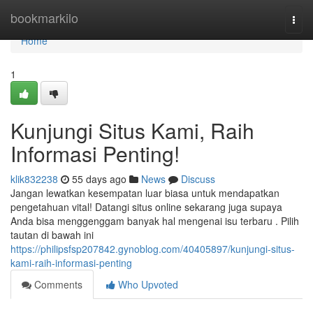
Home
bookmarkilo
Togg
navi
Home
1
Kunjungi Situs Kami, Raih
Informasi Penting!
klik832238
55 days ago
News
Discuss
Jangan lewatkan kesempatan luar biasa untuk mendapatkan
pengetahuan vital! Datangi situs online sekarang juga supaya
Anda bisa menggenggam banyak hal mengenai isu terbaru . Pilih
tautan di bawah ini
https://philipsfsp207842.gynoblog.com/40405897/kunjungi-situs-
kami-raih-informasi-penting
Comments
Who Upvoted