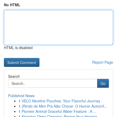
No HTML
HTML is disabled
Report Page
Search
Go
Published News
1
VELO Nicotine Pouches: Your Flavorful Journey
1
{Rindo de Mim Pra Não Chorar: O Humor Autocrít...
1
Pioneer Animal Graceful Water Feature : A ...
1
Kingston Deep Cleaning: Revive Your Home's