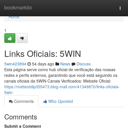
Home
bookmarkilo
Togg
navi
Home
1
Links Oficiais: 5WIN
5win423894
54 days ago
News
Discuss
Esta página serve como hub oficial de verificação das nossas
redes e perfis externos, garantindo que você está seguindo os
canais oficiais da 5WIN Canais Verificados: Website Oficial:
https://matteotdip355473.blog-mall.com/41349870/links-oficiais-
5win
Comments
Who Upvoted
Comments
Submit a Comment