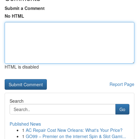
Submit a Comment
No HTML
HTML is disabled
Report Page
Search
Go
Published News
1
AC Repair Cost New Orleans: What's Your Price?
1
GO99 – Premier on the internet Spin & Slot Gami...