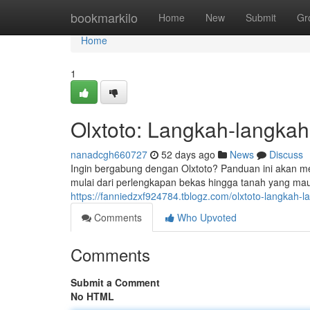
Home
bookmarkilo
Home
New
Submit
Gr
Home
1
Olxtoto: Langkah-langka
nanadcgh660727
52 days ago
News
Discuss
Ingin bergabung dengan Olxtoto? Panduan ini akan me
mulai dari perlengkapan bekas hingga tanah yang ma
https://fanniedzxf924784.tblogz.com/olxtoto-langkah
Comments
Who Upvoted
Comments
Submit a Comment
No HTML