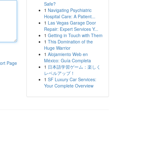
Safe?
1
Navigating Psychiatric
Hospital Care: A Patient...
1
Las Vegas Garage Door
Repair: Expert Services Y...
1
Getting in Touch with Them
1
This Domination of the
Huge Warrior
1
Alojamiento Web en
México: Guía Completa
ort Page
1
日本語学習ゲーム：楽しく
レベルアップ！
1
SF Luxury Car Services:
Your Complete Overview