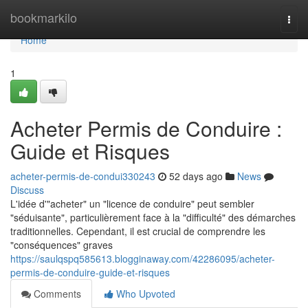
Home
bookmarkilo
Togg
navi
Home
1
Acheter Permis de Conduire :
Guide et Risques
acheter-permis-de-condui330243
52 days ago
News
Discuss
L'idée d'"acheter" un "licence de conduire" peut sembler
"séduisante", particulièrement face à la "difficulté" des démarches
traditionnelles. Cependant, il est crucial de comprendre les
"conséquences" graves
https://saulqspq585613.blogginaway.com/42286095/acheter-
permis-de-conduire-guide-et-risques
Comments
Who Upvoted