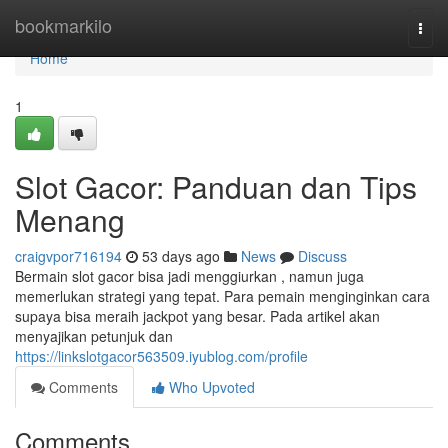
Home
bookmarkilo
Togg
navi
Home
1
Slot Gacor: Panduan dan Tips
Menang
craigvpor716194
53 days ago
News
Discuss
Bermain slot gacor bisa jadi menggiurkan , namun juga
memerlukan strategi yang tepat. Para pemain menginginkan cara
supaya bisa meraih jackpot yang besar. Pada artikel akan
menyajikan petunjuk dan
https://linkslotgacor563509.iyublog.com/profile
Comments
Who Upvoted
Comments