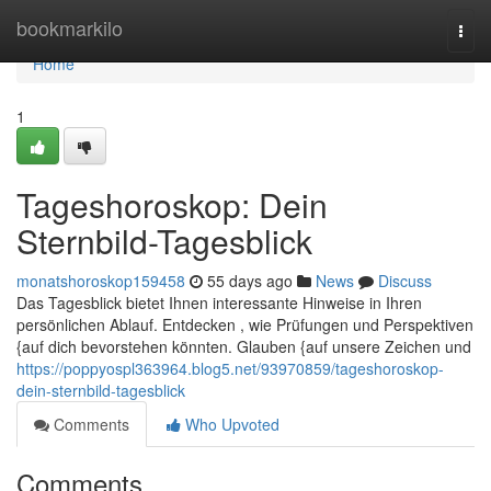
Home
bookmarkilo
Togg
navi
Home
1
Tageshoroskop: Dein
Sternbild-Tagesblick
monatshoroskop159458
55 days ago
News
Discuss
Das Tagesblick bietet Ihnen interessante Hinweise in Ihren
persönlichen Ablauf. Entdecken , wie Prüfungen und Perspektiven
{auf dich bevorstehen könnten. Glauben {auf unsere Zeichen und
https://poppyospl363964.blog5.net/93970859/tageshoroskop-
dein-sternbild-tagesblick
Comments
Who Upvoted
Comments