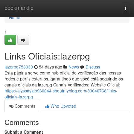
Home
bookmarkilo
Togg
navi
Home
1
Links Oficiais:lazerpg
lazerpg753039
54 days ago
News
Discuss
Esta página serve como hub oficial de verificação das nossas
redes e perfis externos, garantindo que você está seguindo os
canais oficiais da lazerpg Canais Verificados: Website Oficial:
https://alyssayjgo960044.shoutmyblog.com/39040768/links-
oficiais-lazerpg
Comments
Who Upvoted
Comments
Submit a Comment