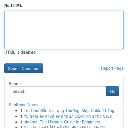
No HTML
HTML is disabled
Report Page
Search
Go
Published News
1
Trò Chơi Bắn Cá Tặng Thưởng: Mẹo Chiến Thắng
1
รับ ผลิตผลิตภัณฑ์ ลดน้ำหนัก OEM: ทำ ธุรกิจ ของค...
1
ufa7bet: The Ultimate Guide for Beginners
1
Dịch Vụ Taxi LÂM HÀ Giải Pháp Đi Lại Tin Cậy...