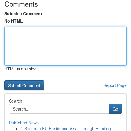
Comments
Submit a Comment
No HTML
HTML is disabled
Report Page
Search
Go
Published News
1
Secure a EU Residence Visa Through Funding