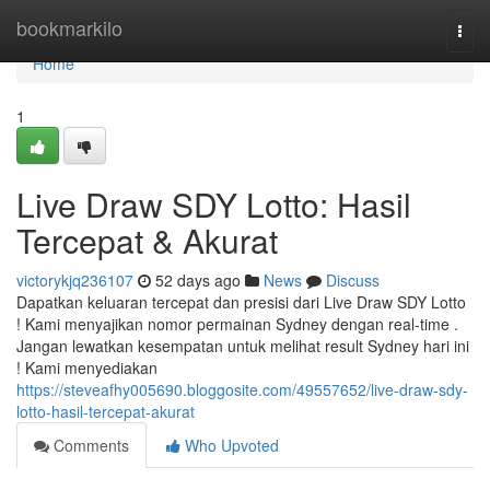
Home
bookmarkilo
Togg
navi
Home
1
Live Draw SDY Lotto: Hasil
Tercepat & Akurat
victorykjq236107
52 days ago
News
Discuss
Dapatkan keluaran tercepat dan presisi dari Live Draw SDY Lotto
! Kami menyajikan nomor permainan Sydney dengan real-time .
Jangan lewatkan kesempatan untuk melihat result Sydney hari ini
! Kami menyediakan
https://steveafhy005690.bloggosite.com/49557652/live-draw-sdy-
lotto-hasil-tercepat-akurat
Comments
Who Upvoted