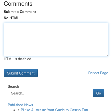
Comments
Submit a Comment
No HTML
HTML is disabled
Report Page
Search
Go
Published News
1
Plinko Australia: Your Guide to Casino Fun