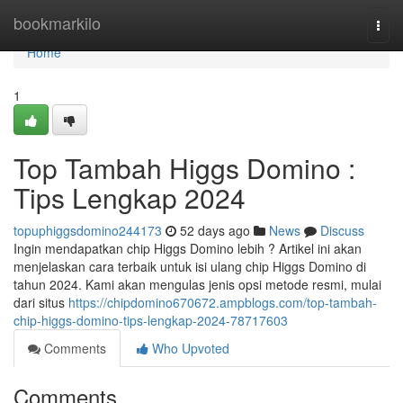
Home
bookmarkilo
Togg
navi
Home
1
Top Tambah Higgs Domino :
Tips Lengkap 2024
topuphiggsdomino244173
52 days ago
News
Discuss
Ingin mendapatkan chip Higgs Domino lebih ? Artikel ini akan
menjelaskan cara terbaik untuk isi ulang chip Higgs Domino di
tahun 2024. Kami akan mengulas jenis opsi metode resmi, mulai
dari situs
https://chipdomino670672.ampblogs.com/top-tambah-
chip-higgs-domino-tips-lengkap-2024-78717603
Comments
Who Upvoted
Comments