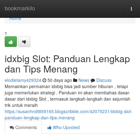
Home
bookmarkilo
Togg
navi
Home
1
idxbig Slot: Panduan Lengkap
dan Tips Menang
elodietamy429324
50 days ago
News
Discuss
Memainkan permainan idxbig bisa jadi sumber hiburan , tetapi
juga memerlukan strategi . Panduan ini akan membahas dasar-
dasar dari idxbig Slot , termasuk langkah-langkah dan sejumlah
trik untuk meraih
https://susanhndt859165.blogscribble.com/42075231/idxbig-slot-
panduan-lengkap-dan-tips-menang
Comments
Who Upvoted