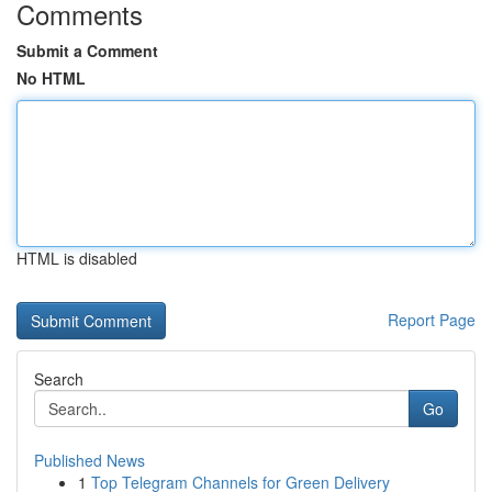
Comments
Submit a Comment
No HTML
HTML is disabled
Report Page
Search
Go
Published News
1
Top Telegram Channels for Green Delivery