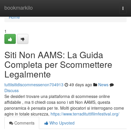
Home
bookmarkilo
Togg
navi
Home
1
Siti Non AAMS: La Guida
Completa per Scommettere
Legalmente
tuttiisitidiscommessenon704913
49 days ago
News
Discuss
Se desideri trovare una piattaforma di scommesse online
affidabile , ma ti chiedi cosa sono i siti Non AAMS, questa
panoramica è pensata per te. Molti giocatori si interrogano come
agire in totale sicurezza,
https://www.terradituttifilmfestival.org/
Comments
Who Upvoted