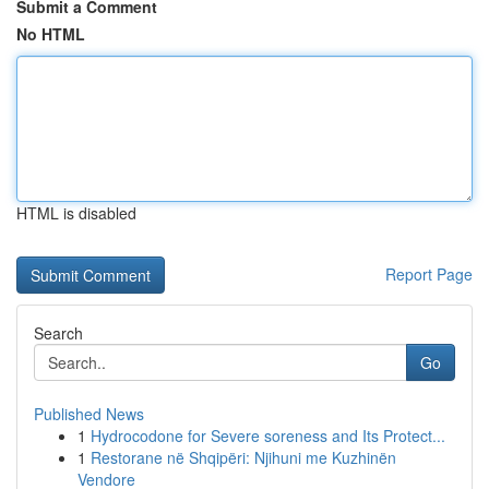
Submit a Comment
No HTML
HTML is disabled
Report Page
Search
Go
Published News
1
Hydrocodone for Severe soreness and Its Protect...
1
Restorane në Shqipëri: Njihuni me Kuzhinën
Vendore