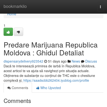
Home
bookmarkilo
Togg
navi
Home
1
Predare Marijuana Republica
Moldova : Ghidul Detaliat
dispensarydelivery923542
51 days ago
News
Discuss
Dacă te interesează primirea de iarbă în Republica Moldova,
acest articol te va ajuta să navighezi prin situația actuale.
Obținerea de substanțe cu conținut de THC este o chestiune
complexă și,
https://saadscbb262404.iyublog.com/profile
Comments
Who Upvoted
Comments