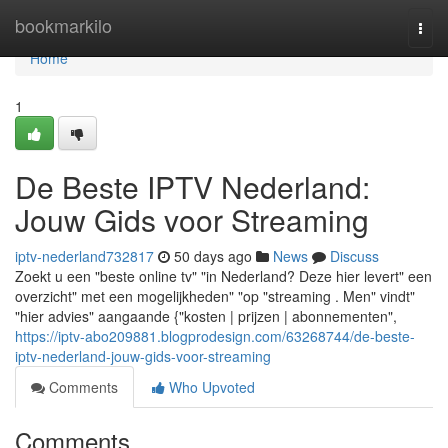
Home
bookmarkilo
Togg
navi
Home
1
De Beste IPTV Nederland:
Jouw Gids voor Streaming
iptv-nederland732817
50 days ago
News
Discuss
Zoekt u een "beste online tv" "in Nederland? Deze hier levert" een
overzicht" met een mogelijkheden" "op "streaming . Men" vindt"
"hier advies" aangaande {"kosten | prijzen | abonnementen",
https://iptv-abo209881.blogprodesign.com/63268744/de-beste-
iptv-nederland-jouw-gids-voor-streaming
Comments
Who Upvoted
Comments