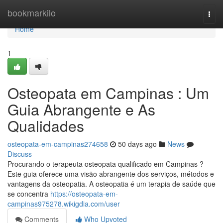
Home
bookmarkilo
Togg
navi
Home
1
Osteopata em Campinas : Um
Guia Abrangente e As
Qualidades
osteopata-em-campinas274658
50 days ago
News
Discuss
Procurando o terapeuta osteopata qualificado em Campinas ?
Este guia oferece uma visão abrangente dos serviços, métodos e
vantagens da osteopatia. A osteopatia é um terapia de saúde que
se concentra
https://osteopata-em-
campinas975278.wikigdia.com/user
Comments
Who Upvoted