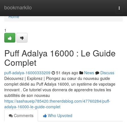
Home
bookmarkilo
Togg
navi
Home
1
Puff Adalya 16000 : Le Guide
Complet
puff-adalya-16000333209
51 days ago
News
Discuss
Découvrez | Explorez | Plongez au cœur du nouveau guide
complet dédié au Puff Adalya 16000, un système de vapotage
innovant . Ce tutoriel vous donnera de apprendre toutes les
subtilités de son nouveau
https://sashaueip785420.thenerdsblog.com/47760284/puff-
adalya-16000-le-guide-complet
Comments
Who Upvoted