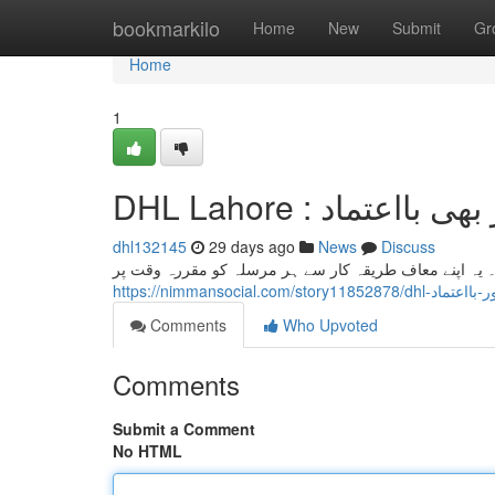
Home
bookmarkilo
Home
New
Submit
Gr
Home
1
DHL Lahore : عتماد
dhl132145
29 days ago
News
Discuss
ے۔ یہ اپنے معاف طریقہ کار سے ہر مرسلہ کو مقررہ وقت پر
https://nimmansocial.com
Comments
Who Upvoted
Comments
Submit a Comment
No HTML