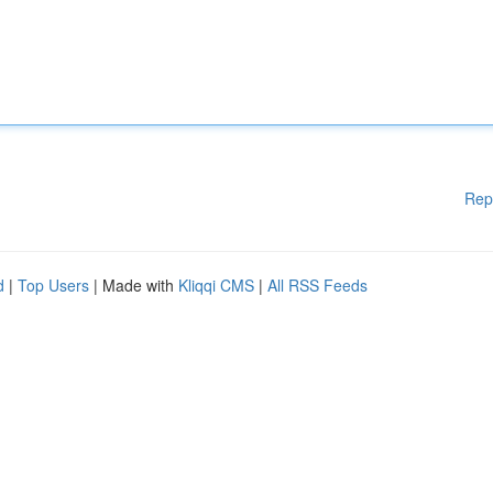
Rep
d
|
Top Users
| Made with
Kliqqi CMS
|
All RSS Feeds