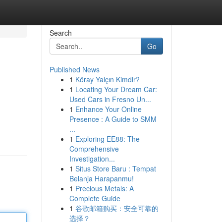
Search
Go
Published News
1
Köray Yalçın Kimdir?
1
Locating Your Dream Car:
Used Cars in Fresno Un...
1
Enhance Your Online
Presence : A Guide to SMM
...
1
Exploring EE88: The
Comprehensive
Investigation...
1
Situs Store Baru : Tempat
Belanja Harapanmu!
1
Precious Metals: A
Complete Guide
1
谷歌邮箱购买：安全可靠的
选择？