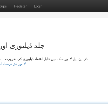
oups
Register
Login
جلد ڈیلیوری اور بھی باا
ڈی ایچ ایل لاہور ملک میں قابلِ اعتماد ڈیلیوری کی ضرورت ہ
/story11852878/dhl-لاہور-تیز-ترسیل-اور-بااعتماد