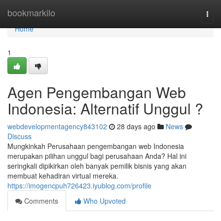
Home
bookmarkilo
Togg
navi
Home
1
Agen Pengembangan Web
Indonesia: Alternatif Unggul ?
webdevelopmentagency843102
28 days ago
News
Discuss
Mungkinkah Perusahaan pengembangan web Indonesia
merupakan pilihan unggul bagi perusahaan Anda? Hal ini
seringkali dipikirkan oleh banyak pemilik bisnis yang akan
membuat kehadiran virtual mereka.
https://imogencpuh726423.iyublog.com/profile
Comments
Who Upvoted