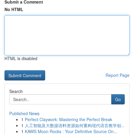
Submit a Comment
No HTML
HTML is disabled
Report Page
Search
Go
Published News
1
Perfect Claywork: Mastering the Perfect Break
1
人工智能及大数据语料资源如何重构现代语言教学创...
1
KAWS Moon Rocks : Your Definitive Source On...