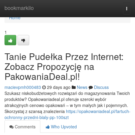
Home
bookmarkilo
Togg
navi
Home
1
Tanie Pudełka Przez Internet:
Zobacz Propozycję na
PakowaniaDeal.pl!
macievpmh000483
29 days ago
News
Discuss
Szukasz niskobudżetowych rozwiązań do magazynowania Twoich
produktów? Opakowaniadeal.pl oferuje szeroki wybór
atrakcyjnych cenowo opakowań – w tym małych jak i pojemnych.
Skorzystaj z szansą znalezienia
https://opakowaniadeal.pl/fartuch-
ochronny-przedni-bialy-pp-100szt
Comments
Who Upvoted