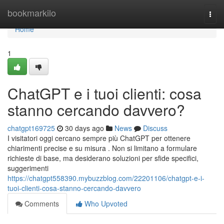
Home
bookmarkilo
Togg
navi
Home
1
ChatGPT e i tuoi clienti: cosa
stanno cercando davvero?
chatgpt169725
30 days ago
News
Discuss
I visitatori oggi cercano sempre più ChatGPT per ottenere
chiarimenti precise e su misura . Non si limitano a formulare
richieste di base, ma desiderano soluzioni per sfide specifici,
suggerimenti
https://chatgpt558390.mybuzzblog.com/22201106/chatgpt-e-i-
tuoi-clienti-cosa-stanno-cercando-davvero
Comments
Who Upvoted