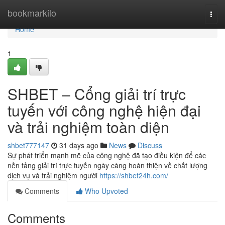
Home
bookmarkilo
Togg
navi
Home
1
SHBET – Cổng giải trí trực
tuyến với công nghệ hiện đại
và trải nghiệm toàn diện
shbet777147
31 days ago
News
Discuss
Sự phát triển mạnh mẽ của công nghệ đã tạo điều kiện để các
nền tảng giải trí trực tuyến ngày càng hoàn thiện về chất lượng
dịch vụ và trải nghiệm người
https://shbet24h.com/
Comments
Who Upvoted
Comments