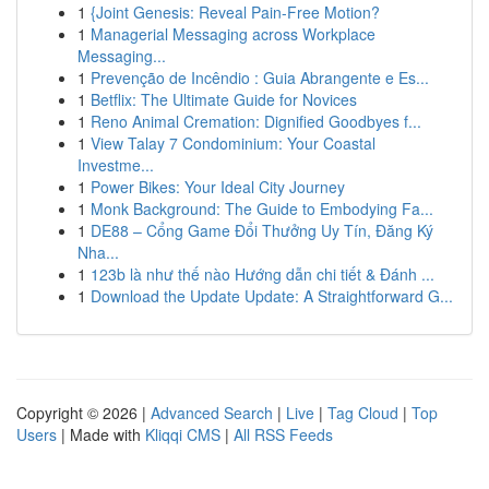
1
{Joint Genesis: Reveal Pain-Free Motion?
1
Managerial Messaging across Workplace
Messaging...
1
Prevenção de Incêndio : Guia Abrangente e Es...
1
Betflix: The Ultimate Guide for Novices
1
Reno Animal Cremation: Dignified Goodbyes f...
1
View Talay 7 Condominium: Your Coastal
Investme...
1
Power Bikes: Your Ideal City Journey
1
Monk Background: The Guide to Embodying Fa...
1
DE88 – Cổng Game Đổi Thưởng Uy Tín, Đăng Ký
Nha...
1
123b là như thế nào Hướng dẫn chi tiết & Đánh ...
1
Download the Update Update: A Straightforward G...
Copyright © 2026 |
Advanced Search
|
Live
|
Tag Cloud
|
Top
Users
| Made with
Kliqqi CMS
|
All RSS Feeds