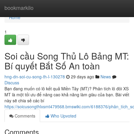
Home
bookmarkilo
Home
1
Soi cầu Song Thủ Lô Bảng MT:
Bí quyết Bắt Số An toàn
hng-dn-soi-cu-song-th-l-130278
29 days ago
News
Discuss
Bạn đang muốn có lô kết quả Miền Tây (MT)? Phân tích lô đôi XS
MT là một tối ưu để nâng cao khả năng làm giàu của bạn. Bài viết
này sẽ chia sẻ các bí
https://soicusongthlxsmt479568.bmswiki.com/6188376/phân_tích_
Comments
Who Upvoted
Comments