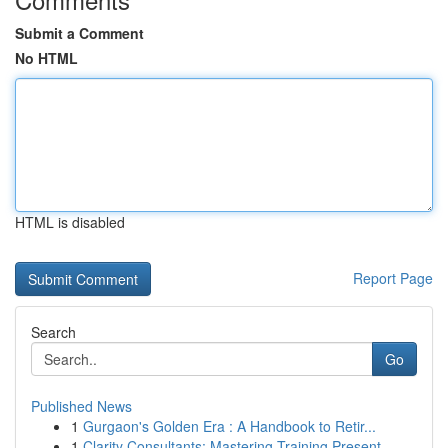
Submit a Comment
No HTML
HTML is disabled
Report Page
Search
Go
Published News
1
Gurgaon's Golden Era : A Handbook to Retir...
1
Clarity Consultants: Mastering Training Present...