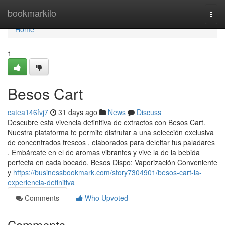
Home
bookmarkilo
Togg
navi
Home
1
Besos Cart
catea146fvj7
31 days ago
News
Discuss
Descubre esta vivencia definitiva de extractos con Besos Cart.
Nuestra plataforma te permite disfrutar a una selección exclusiva
de concentrados frescos , elaborados para deleitar tus paladares
. Embárcate en el de aromas vibrantes y vive la de la bebida
perfecta en cada bocado. Besos Dispo: Vaporización Conveniente
y
https://businessbookmark.com/story7304901/besos-cart-la-
experiencia-definitiva
Comments
Who Upvoted
Comments