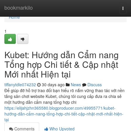
Home
bookmarkilo
Togg
navi
Home
1
Kubet: Hướng dẫn Cẩm nang
Tổng hợp Chi tiết & Cập nhật
Mới nhất Hiện tại
tiffanytdle074232
30 days ago
News
Discuss
Để giúp đỡ hỗ trợ trao đổi bạn hiểu rõ nắm vững thao tác với nền
tảng sân chơi website Kubet, chúng tôi cung cấp đưa ra chia sẻ
một hướng dẫn cẩm nang tổng hợp chi
https://elijahjzhn365580.blogproducer.com/49955771/kubet-
hướng-dẫn-cẩm-nang-tổng-hợp-chi-tiết-cập-nhật-mới-nhất-hiện-
tại
Comments
Who Upvoted